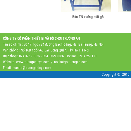
Bàn TN vuông mặt gỗ
CÔNG TY CỔ PHẦN THIẾT BỊ VÀ ĐỒ CHƠI TRƯỜNG AN
Trụ sở chính : Số 17 ngõ 784 đường Bạch Đằng, Hai Bà Trưng, Hà Nội
Văn phòng : Số 16B ngõ 565 Lạc Long Quân, Tây Hồ, Hà Nội
Điện thoại: 024.3759 1355 - 024.3759 1366. Hotline : 0934 251111
Website: www.truongantoys.com / noithatgotruongan.com
Email:
master@truongantoys.com
Copyright © 2015 Tr