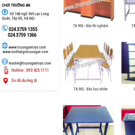
CHƠI TRƯỜNG AN
Số 16B ngõ 565 Lạc Long
Quân, Tây Hồ, Hà Nội
TA 906 - Bàn thí nghiệm
TA
024.3759 1355
024.3759 1366
www.truongantoys.com
www.noithatgotruongan.com
master@truongantoys.com
Hotline : 093 425 1111
Sơ đồ đường đi
TA 902 - Bàn học nhóm